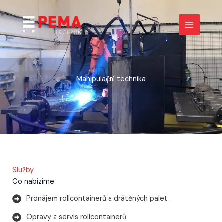
Přeskočit
na
obsah
Manipulační technika
Služby
Co nabízíme
Pronájem rollcontainerů a drátěných palet
Opravy a servis rollcontainerů