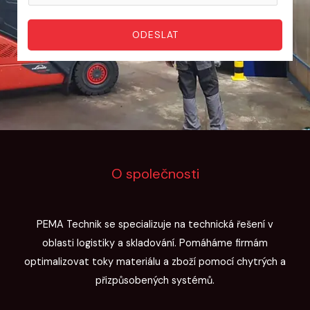
e
l
o
l
e
*
ODESLAT
e
f
f
o
o
n
n
T
e
l
e
O společnosti
f
o
n
PEMA Technik se specializuje na technická řešení v
J
oblasti logistiky a skladování. Pomáháme firmám
m
optimalizovat toky materiálu a zboží pomocí chytrých a
é
přizpůsobených systémů.
n