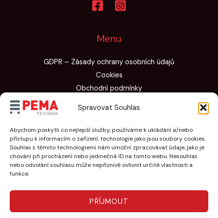
o
Menu
GDPR – Zásady ochrany osobních údajů
Cookies
Obchodní podmínky
Dotace
Spravovat Souhlas
Certifikáty
Abychom poskytli co nejlepší služby, používáme k ukládání a/nebo
přístupu k informacím o zařízení, technologie jako jsou soubory cookies.
Bezplatný odhad
Souhlas s těmito technologiemi nám umožní zpracovávat údaje, jako je
chování při procházení nebo jedinečná ID na tomto webu. Nesouhlas
nebo odvolání souhlasu může nepříznivě ovlivnit určité vlastnosti a
funkce.
Máte dotaz?
Zavolejte:
+420 724 023 173
PŘÍJMOUT