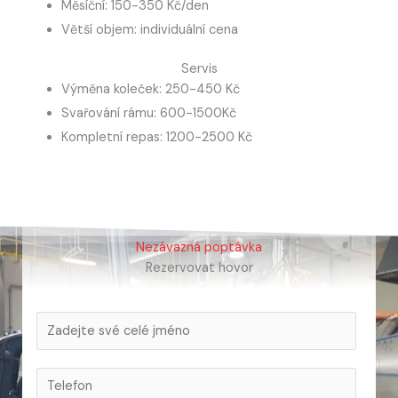
Měsíční: 150-350 Kč/den
Větší objem: individuální cena
Servis
Výměna koleček: 250-450 Kč
Svařování rámu: 600-1500Kč
Kompletní repas: 1200-2500 Kč
Nezávazná poptávka
Rezervovat hovor
J
m
T
é
T
e
n