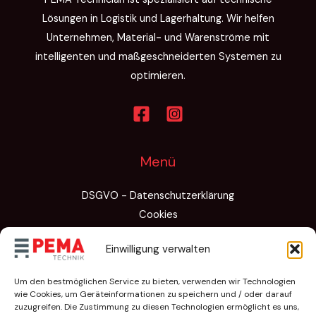
Lösungen in Logistik und Lagerhaltung. Wir helfen
Unternehmen, Material- und Warenströme mit
intelligenten und maßgeschneiderten Systemen zu
optimieren.
Menü
DSGVO - Datenschutzerklärung
Cookies
Allgemeine Geschäftsbedingungen
Einwilligung verwalten
Subventionen
Bescheinigungen
Um den bestmöglichen Service zu bieten, verwenden wir Technologien
wie Cookies, um Geräteinformationen zu speichern und / oder darauf
zuzugreifen. Die Zustimmung zu diesen Technologien ermöglicht es uns,